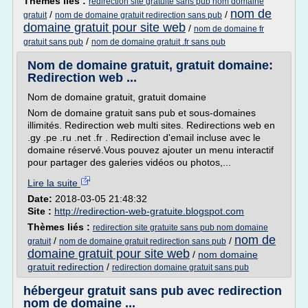
Thèmes liés :
redirection site gratuite sans pub nom domaine
nom de
/
/
gratuit
nom de domaine gratuit redirection sans pub
domaine gratuit pour site web
/
nom de domaine fr
/
gratuit sans pub
nom de domaine gratuit .fr sans pub
Nom de domaine gratuit, gratuit domaine:
Redirection web ...
Nom de domaine gratuit, gratuit domaine
Nom de domaine gratuit sans pub et sous-domaines
illimités. Redirection web multi sites. Redirections web en
.gy .pe .ru .net .fr . Redirection d'email incluse avec le
domaine réservé.Vous pouvez ajouter un menu interactif
pour partager des galeries vidéos ou photos,...
Lire la suite
Date:
2018-03-05 21:48:32
Site :
http://redirection-web-gratuite.blogspot.com
Thèmes liés :
redirection site gratuite sans pub nom domaine
nom de
/
/
gratuit
nom de domaine gratuit redirection sans pub
domaine gratuit pour site web
/
nom domaine
gratuit redirection
/
redirection domaine gratuit sans pub
hébergeur gratuit sans pub avec redirection
nom de domaine ...