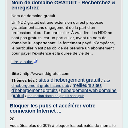
Nom de domaine GRATUIT - Recherchez &
enregistrez
Nom de domaine gratuit
Un NDD gratuit est une extension qui est proposée
gratuitement sans engagement de la part d'un
professionnel ou d'un particulier. À vrai dire, les NDD ne
sont pas gratuits, car un particulier, ayant un nom de
domaine lui appartenant, l'a forcément payé. N'empêche,
le particulier n'est pas obligé de prendre un abonnement
pour payer l'existence et la durée de vie de...
Lire la suite
Site :
http://www.nddgratuit.com
sites d'hebergement gratuit
Thèmes liés :
/
site
meilleurs sites
d'hebergement gratuit sans pub
/
d'hebergement gratuits
hebergement web domaine
/
gratuit
/
redirection domaine gratuit sans pub
Bloquer les pubs et accélérer votre
connexion Internet ...
20
Vous êtes plus de 30% à bloquer les publicités de mon site