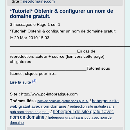
Site :
neodomaine.com
*Tutoriel* Obtenir & configurer un nom de
domaine gratuit.
3 messages o Page 1 sur 1
*Tutoriel* Obtenir & configurer un nom de domaine gratuit.
le 29 Mar 2010 15:03
___________________________________________________
_____________________________En cas de
reproduction, auteur + source (lien vers cette page)
obligatoires.
_________________________________Tutoriel sous
licence, cliquez pour lire...
Lire la suite
Site :
http://www.pc-infopratique.com
Thèmes liés :
/
hebergeur site
nom de domaine gratuit sans pub .tk
web gratuit avec nom domaine
/
redirection site gratuite sans
hebergeur de site gratuit avec
/
pub nom domaine gratuit
nom de domaine
/
hebergeur gratuit sans pub avec nom de
domaine