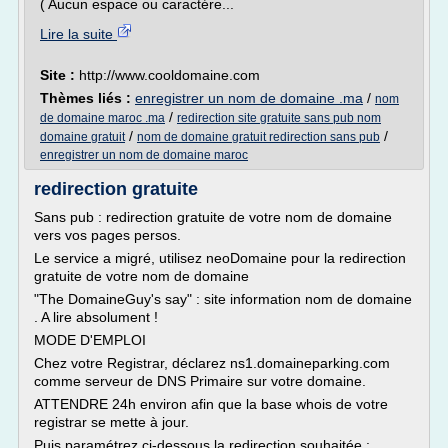
( Aucun espace ou caractére...
Lire la suite
Site :
http://www.cooldomaine.com
Thèmes liés :
enregistrer un nom de domaine .ma
/
nom
/
de domaine maroc .ma
redirection site gratuite sans pub nom
/
/
domaine gratuit
nom de domaine gratuit redirection sans pub
enregistrer un nom de domaine maroc
redirection gratuite
Sans pub : redirection gratuite de votre nom de domaine
vers vos pages persos.
Le service a migré, utilisez neoDomaine pour la redirection
gratuite de votre nom de domaine
"The DomaineGuy's say" : site information nom de domaine
. A lire absolument !
MODE D'EMPLOI
Chez votre Registrar, déclarez ns1.domaineparking.com
comme serveur de DNS Primaire sur votre domaine.
ATTENDRE 24h environ afin que la base whois de votre
registrar se mette à jour.
Puis paramétrez ci-dessous la redirection souhaitée :