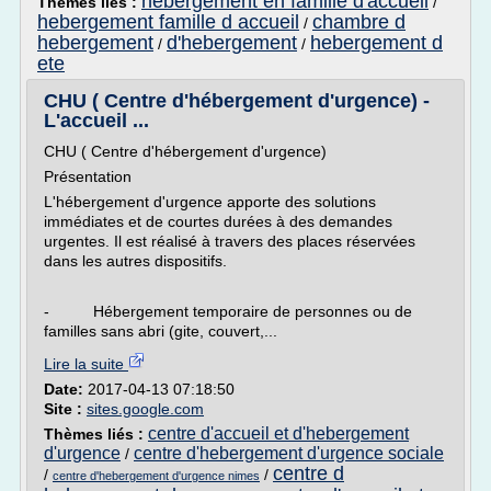
hebergement en famille d'accueil
Thèmes liés :
/
hebergement famille d accueil
chambre d
/
hebergement
d'hebergement
hebergement d
/
/
ete
CHU ( Centre d'hébergement d'urgence) -
L'accueil ...
CHU ( Centre d'hébergement d'urgence)
Présentation
L'hébergement d'urgence apporte des solutions
immédiates et de courtes durées à des demandes
urgentes. Il est réalisé à travers des places réservées
dans les autres dispositifs.
- Hébergement temporaire de personnes ou de
familles sans abri (gite, couvert,...
Lire la suite
Date:
2017-04-13 07:18:50
Site :
sites.google.com
centre d'accueil et d'hebergement
Thèmes liés :
d'urgence
centre d'hebergement d'urgence sociale
/
centre d
/
/
centre d'hebergement d'urgence nimes