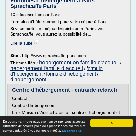
Formules d'hébergement à Paris |
Sprachcaffe Paris
10 infos insolites sur Paris
Formules d'hébergement pour votre séjour à Paris
Si vous partez en séjour linguistique à Paris avec
Sprachcaffe, vous aurez la possibilité de...
Lire la suite
Site :
http://www.sprachcaffe-paris.com
hebergement en famille d'accueil
Thèmes liés :
/
hebergement famille d accueil
formule
/
d'hebergement
formule d hebergement
/
/
d'hebergement
Centre d'hébergement - entraide-relais.fr
Contact
Centre d'hébergement
La « Maison d'Accueil » est un centre d'Hébergement et
de Réinsertion Social (CHRS) qui s'adresse
En poursuivant votre navigation sur ce site, vous acceptez
majoritairement à des familles en difficultés et dispose de
X
l'utilisation de cookies pour vous proposer des contenus et
quelques places pour des célibataires. Il s'agit d'une
services adaptés à vos centres d'intérêts.
En savoir plus
structure de 40 places en appartements « regroupés » ou