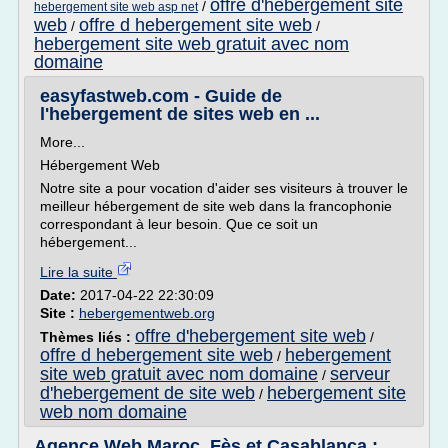
offre d'hebergement site
/
hebergement site web asp net
web
offre d hebergement site web
/
/
hebergement site web gratuit avec nom
domaine
easyfastweb.com - Guide de
l'hebergement de sites web en ...
More...
Hébergement Web
Notre site a pour vocation d'aider ses visiteurs à trouver le
meilleur hébergement de site web dans la francophonie
correspondant à leur besoin. Que ce soit un
hébergement...
Lire la suite
Date:
2017-04-22 22:30:09
Site :
hebergementweb.org
offre d'hebergement site web
Thèmes liés :
/
offre d hebergement site web
hebergement
/
site web gratuit avec nom domaine
serveur
/
d'hebergement de site web
hebergement site
/
web nom domaine
Agence Web Maroc, Fès et Casablanca :