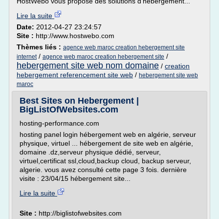
HostWebo vous propose des solutions d'hébergement...
Lire la suite
Date:
2012-04-27 23:24:57
Site :
http://www.hostwebo.com
Thèmes liés :
agence web maroc creation hebergement site
/
/
internet
agence web maroc creation hebergement site
hebergement site web nom domaine
/
creation
hebergement referencement site web
/
hebergement site web
maroc
Best Sites on Hebergement |
BigListOfWebsites.com
hosting-performance.com
hosting panel login hébergement web en algérie, serveur
physique, virtuel ... hébergement de site web en algérie,
domaine .dz,serveur physique dédié, serveur,
virtuel,certificat ssl,cloud,backup cloud, backup serveur,
algerie. vous avez consulté cette page 3 fois. dernière
visite : 23/04/15 hébergement site...
Lire la suite
Site :
http://biglistofwebsites.com