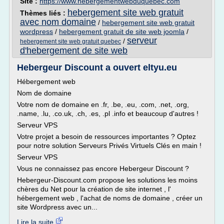
Site :
https://www.hebergementwebduquebec.com
hebergement site web gratuit
Thèmes liés :
avec nom domaine
/
hebergement site web gratuit
wordpress
/
hebergement gratuit de site web joomla
/
serveur
/
hebergement site web gratuit quebec
d'hebergement de site web
Hebergeur Discount a ouvert eltyu.eu
Hébergement web
Nom de domaine
Votre nom de domaine en .fr, .be, .eu, .com, .net, .org,
.name, .lu, .co.uk, .ch, .es, .pl .info et beaucoup d'autres !
Serveur VPS
Votre projet a besoin de ressources importantes ? Optez
pour notre solution Serveurs Privés Virtuels Clés en main !
Serveur VPS
Vous ne connaissez pas encore Hebergeur Discount ?
Hebergeur-Discount.com propose les solutions les moins
chères du Net pour la création de site internet , l'
hébergement web , l'achat de noms de domaine , créer un
site Wordpress avec un...
Lire la suite