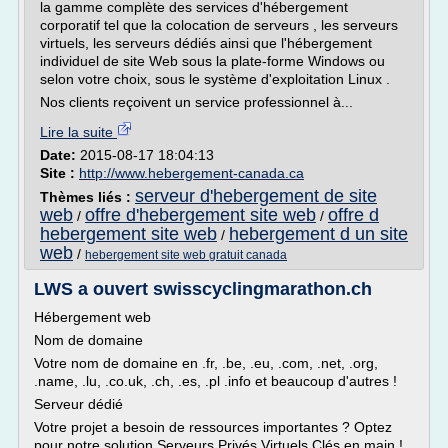
la gamme complète des services d'hébergement
corporatif tel que la colocation de serveurs , les serveurs
virtuels, les serveurs dédiés ainsi que l'hébergement
individuel de site Web sous la plate-forme Windows ou
selon votre choix, sous le système d'exploitation Linux .
Nos clients reçoivent un service professionnel à...
Lire la suite
Date:
2015-08-17 18:04:13
Site :
http://www.hebergement-canada.ca
serveur d'hebergement de site
Thèmes liés :
web
offre d'hebergement site web
offre d
/
/
hebergement site web
hebergement d un site
/
web
/
hebergement site web gratuit canada
LWS a ouvert swisscyclingmarathon.ch
Hébergement web
Nom de domaine
Votre nom de domaine en .fr, .be, .eu, .com, .net, .org,
.name, .lu, .co.uk, .ch, .es, .pl .info et beaucoup d'autres !
Serveur dédié
Votre projet a besoin de ressources importantes ? Optez
pour notre solution Serveurs Privés Virtuels Clés en main !