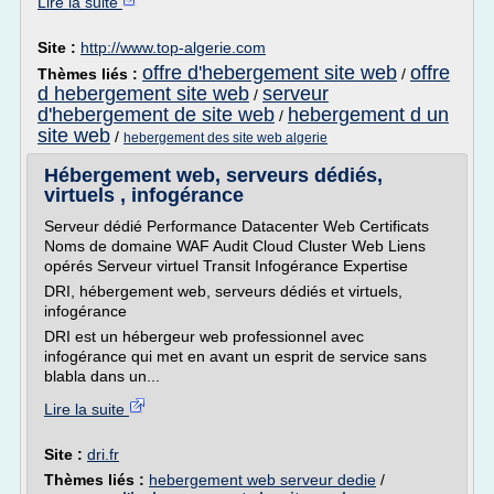
Lire la suite
Site :
http://www.top-algerie.com
offre d'hebergement site web
offre
Thèmes liés :
/
d hebergement site web
serveur
/
d'hebergement de site web
hebergement d un
/
site web
/
hebergement des site web algerie
Hébergement web, serveurs dédiés,
virtuels , infogérance
Serveur dédié Performance Datacenter Web Certificats
Noms de domaine WAF Audit Cloud Cluster Web Liens
opérés Serveur virtuel Transit Infogérance Expertise
DRI, hébergement web, serveurs dédiés et virtuels,
infogérance
DRI est un hébergeur web professionnel avec
infogérance qui met en avant un esprit de service sans
blabla dans un...
Lire la suite
Site :
dri.fr
Thèmes liés :
hebergement web serveur dedie
/