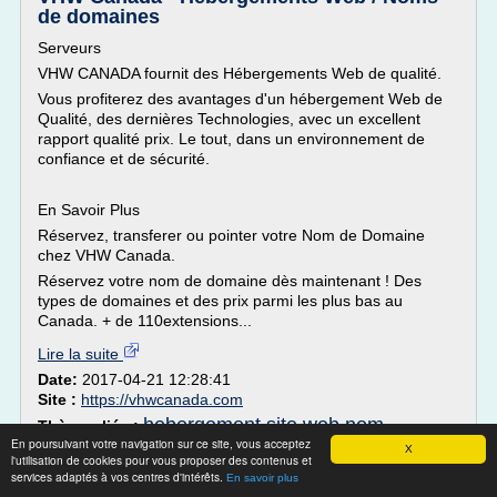
de domaines
Serveurs
VHW CANADA fournit des Hébergements Web de qualité.
Vous profiterez des avantages d'un hébergement Web de
Qualité, des dernières Technologies, avec un excellent
rapport qualité prix. Le tout, dans un environnement de
confiance et de sécurité.
En Savoir Plus
Réservez, transferer ou pointer votre Nom de Domaine
chez VHW Canada.
Réservez votre nom de domaine dès maintenant ! Des
types de domaines et des prix parmi les plus bas au
Canada. + de 110extensions...
Lire la suite
Date:
2017-04-21 12:28:41
Site :
https://vhwcanada.com
hebergement site web nom
Thèmes liés :
En poursuivant votre navigation sur ce site, vous acceptez
domaine
solutions d hebergement de site web
/
X
l'utilisation de cookies pour vous proposer des contenus et
creer un serveur
/
canada hebergement site web
/
services adaptés à vos centres d'intérêts.
En savoir plus
d'hebergement de site web
creer un serveur d
/