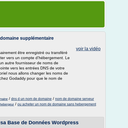
e domaine supplémentaire
voir la vidéo
irement être enregistré ou transféré
inter vers un compte d’hébergement. Le
’un autre fournisseur de noms de
pointe vers les entrées DNS de votre
riel nous allons changer les noms de
 chez Godaddy pour que le nom de
/
/
dns d un nom de domaine
nom de domaine serveur
omaine
/
ou acheter un nom de domaine sans hebergement
 hebergeur
 sa Base de Données Wordpress