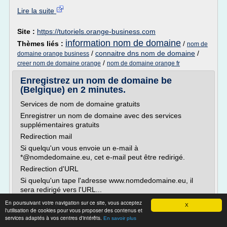
Lire la suite
Site :
https://tutoriels.orange-business.com
information nom de domaine
Thèmes liés :
/
nom de
/
connaitre dns nom de domaine
/
domaine orange business
/
creer nom de domaine orange
nom de domaine orange fr
Enregistrez un nom de domaine be
(Belgique) en 2 minutes.
Services de nom de domaine gratuits
Enregistrer un nom de domaine avec des services
supplémentaires gratuits
Redirection mail
Si quelqu'un vous envoie un e-mail à
*@nomdedomaine.eu, cet e-mail peut être redirigé.
Redirection d'URL
Si quelqu'un tape l'adresse www.nomdedomaine.eu, il
sera redirigé vers l'URL...
En poursuivant votre navigation sur ce site, vous acceptez
Lire la suite
X
l'utilisation de cookies pour vous proposer des contenus et
services adaptés à vos centres d'intérêts.
En savoir plus
Site :
https://www.register.be