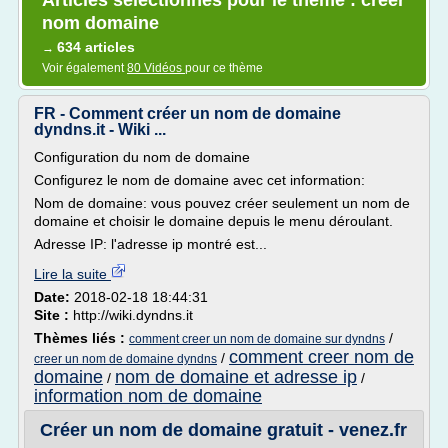
Articles sélectionnés pour le thème : creer
nom domaine
634 articles
→
Voir également
80 Vidéos
pour ce thème
FR - Comment créer un nom de domaine
dyndns.it - Wiki ...
Configuration du nom de domaine
Configurez le nom de domaine avec cet information:
Nom de domaine: vous pouvez créer seulement un nom de
domaine et choisir le domaine depuis le menu déroulant.
Adresse IP: l'adresse ip montré est...
Lire la suite
Date:
2018-02-18 18:44:31
Site :
http://wiki.dyndns.it
Thèmes liés :
/
comment creer un nom de domaine sur dyndns
comment creer nom de
/
creer un nom de domaine dyndns
domaine
nom de domaine et adresse ip
/
/
information nom de domaine
Créer un nom de domaine gratuit - venez.fr