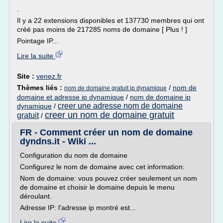
.
Il y a 22 extensions disponibles et 137730 membres qui ont
créé pas moins de 217285 noms de domaine [ Plus ! ]
Pointage IP...
Lire la suite
Site :
venez.fr
Thèmes liés :
/
nom de
nom de domaine gratuit ip dynamique
domaine et adresse ip dynamique
/
nom de domaine ip
creer une adresse nom de domaine
dynamique
/
creer un nom de domaine gratuit
gratuit
/
FR - Comment créer un nom de domaine
dyndns.it - Wiki ...
Configuration du nom de domaine
Configurez le nom de domaine avec cet information:
Nom de domaine: vous pouvez créer seulement un nom
de domaine et choisir le domaine depuis le menu
déroulant.
Adresse IP: l'adresse ip montré est...
Lire la suite