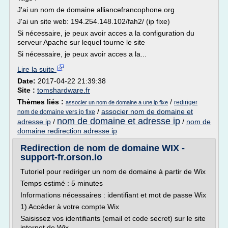
J'ai un nom de domaine alliancefrancophone.org
J'ai un site web: 194.254.148.102/fah2/ (ip fixe)
Si nécessaire, je peux avoir acces a la configuration du
serveur Apache sur lequel tourne le site
Si nécessaire, je peux avoir acces a la...
Lire la suite
Date:
2017-04-22 21:39:38
Site :
tomshardware.fr
Thèmes liés :
/
rediriger
associer un nom de domaine a une ip fixe
/
associer nom de domaine et
nom de domaine vers ip fixe
nom de domaine et adresse ip
adresse ip
/
/
nom de
domaine redirection adresse ip
Redirection de nom de domaine WIX -
support-fr.orson.io
Tutoriel pour rediriger un nom de domaine à partir de Wix
Temps estimé : 5 minutes
Informations nécessaires : identifiant et mot de passe Wix
1) Accéder à votre compte Wix
Saisissez vos identifiants (email et code secret) sur le site
internet de Wix.