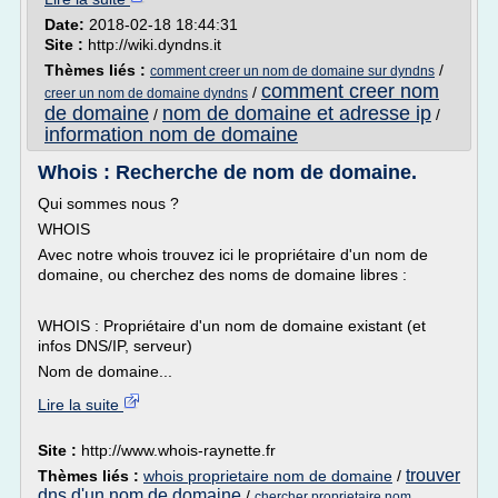
Date:
2018-02-18 18:44:31
Site :
http://wiki.dyndns.it
Thèmes liés :
/
comment creer un nom de domaine sur dyndns
comment creer nom
/
creer un nom de domaine dyndns
de domaine
nom de domaine et adresse ip
/
/
information nom de domaine
Whois : Recherche de nom de domaine.
Qui sommes nous ?
WHOIS
Avec notre whois trouvez ici le propriétaire d'un nom de
domaine, ou cherchez des noms de domaine libres :
WHOIS : Propriétaire d'un nom de domaine existant (et
infos DNS/IP, serveur)
Nom de domaine...
Lire la suite
Site :
http://www.whois-raynette.fr
trouver
Thèmes liés :
whois proprietaire nom de domaine
/
dns d'un nom de domaine
/
chercher proprietaire nom