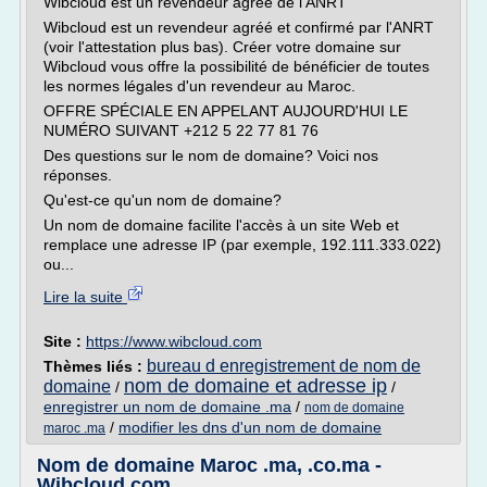
Wibcloud est un revendeur agrée de l'ANRT
Wibcloud est un revendeur agréé et confirmé par l'ANRT
(voir l'attestation plus bas). Créer votre domaine sur
Wibcloud vous offre la possibilité de bénéficier de toutes
les normes légales d'un revendeur au Maroc.
OFFRE SPÉCIALE EN APPELANT AUJOURD'HUI LE
NUMÉRO SUIVANT +212 5 22 77 81 76
Des questions sur le nom de domaine? Voici nos
réponses.
Qu'est-ce qu'un nom de domaine?
Un nom de domaine facilite l'accès à un site Web et
remplace une adresse IP (par exemple, 192.111.333.022)
ou...
Lire la suite
Site :
https://www.wibcloud.com
bureau d enregistrement de nom de
Thèmes liés :
nom de domaine et adresse ip
domaine
/
/
enregistrer un nom de domaine .ma
/
nom de domaine
/
modifier les dns d'un nom de domaine
maroc .ma
Nom de domaine Maroc .ma, .co.ma -
Wibcloud.com