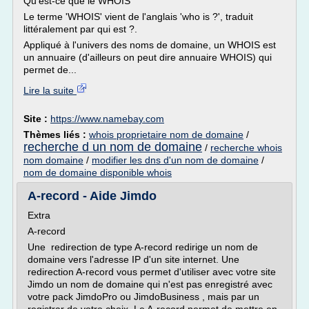
Qu'est-ce que le WHOIS
Le terme 'WHOIS' vient de l'anglais 'who is ?', traduit
littéralement par qui est ?.
Appliqué à l'univers des noms de domaine, un WHOIS est
un annuaire (d'ailleurs on peut dire annuaire WHOIS) qui
permet de...
Lire la suite
Site :
https://www.namebay.com
Thèmes liés :
whois proprietaire nom de domaine
/
recherche d un nom de domaine
/
recherche whois
nom domaine
/
modifier les dns d'un nom de domaine
/
nom de domaine disponible whois
A-record - Aide Jimdo
Extra
A-record
Une redirection de type A-record redirige un nom de
domaine vers l'adresse IP d'un site internet. Une
redirection A-record vous permet d'utiliser avec votre site
Jimdo un nom de domaine qui n'est pas enregistré avec
votre pack JimdoPro ou JimdoBusiness , mais par un