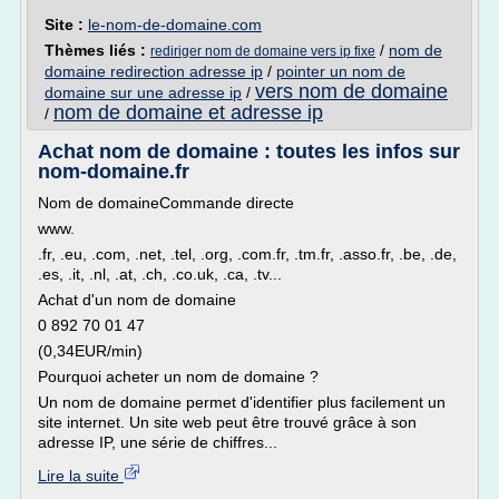
Site :
le-nom-de-domaine.com
Thèmes liés :
/
nom de
rediriger nom de domaine vers ip fixe
domaine redirection adresse ip
/
pointer un nom de
vers nom de domaine
domaine sur une adresse ip
/
nom de domaine et adresse ip
/
Achat nom de domaine : toutes les infos sur
nom-domaine.fr
Nom de domaineCommande directe
www.
.fr, .eu, .com, .net, .tel, .org, .com.fr, .tm.fr, .asso.fr, .be, .de,
.es, .it, .nl, .at, .ch, .co.uk, .ca, .tv...
Achat d'un nom de domaine
0 892 70 01 47
(0,34EUR/min)
Pourquoi acheter un nom de domaine ?
Un nom de domaine permet d'identifier plus facilement un
site internet. Un site web peut être trouvé grâce à son
adresse IP, une série de chiffres...
Lire la suite