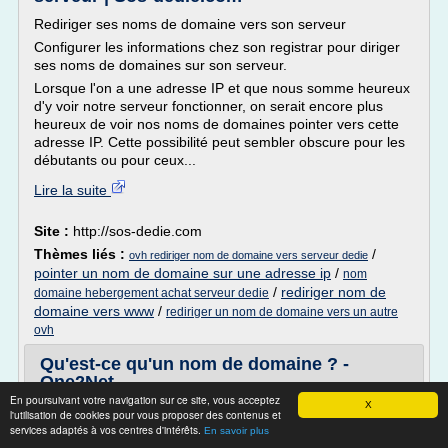
Rediriger ses noms de domaine vers son serveur
Configurer les informations chez son registrar pour diriger
ses noms de domaines sur son serveur.
Lorsque l'on a une adresse IP et que nous somme heureux
d'y voir notre serveur fonctionner, on serait encore plus
heureux de voir nos noms de domaines pointer vers cette
adresse IP. Cette possibilité peut sembler obscure pour les
débutants ou pour ceux...
Lire la suite
Site :
http://sos-dedie.com
Thèmes liés :
/
ovh rediriger nom de domaine vers serveur dedie
pointer un nom de domaine sur une adresse ip
/
nom
/
rediriger nom de
domaine hebergement achat serveur dedie
domaine vers www
/
rediriger un nom de domaine vers un autre
ovh
Qu'est-ce qu'un nom de domaine ? -
One2Net
En poursuivant votre navigation sur ce site, vous acceptez
X
Le nom de domaine est en quelque sorte la partie visible
l'utilisation de cookies pour vous proposer des contenus et
d'un site Internet.
services adaptés à vos centres d'intérêts.
En savoir plus