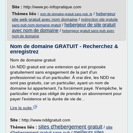
Site :
http://www.pc-infopratique.com
Thèmes liés :
/
hebergeur
nom de domaine gratuit sans pub .tk
site web gratuit avec nom domaine
/
redirection site gratuite
hebergeur de site gratuit
/
sans pub nom domaine gratuit
avec nom de domaine
/
hebergeur gratuit sans pub avec
nom de domaine
Nom de domaine GRATUIT - Recherchez &
enregistrez
Nom de domaine gratuit
Un NDD gratuit est une extension qui est proposée
gratuitement sans engagement de la part d'un
professionnel ou d'un particulier. À vrai dire, les NDD ne
sont pas gratuits, car un particulier, ayant un nom de
domaine lui appartenant, l'a forcément payé. N'empêche, le
particulier n'est pas obligé de prendre un abonnement pour
payer l'existence et la durée de vie de...
Lire la suite
Site :
http://www.nddgratuit.com
sites d'hebergement gratuit
Thèmes liés :
/
site
meilleurs sites
d'hebergement gratuit sans pub
/