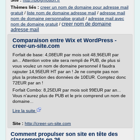
Site :
http://blogmotion.fr
Thèmes liés :
creer un nom de domaine pour adresse mail
gratuit
/
liste nom de domaine adresse mail
/
adresse mail
nom de domaine personnalise gratuit
/
adresse mail avec
creer nom de domaine
nom de domaine gratuit
/
adresse mail
Comparaison entre Wix et WordPress -
creer-un-site.com
Forfait de base: 4,08EUR par mois soit 48,96EUR par
an... Attention votre site sera rempli de PUB, de plus si
vous voulez un nom de domaine personnel il faudra
rajouter 14,95EUR HT par an ! Je ne compte pas non
plus la protection des données de 10EUR. Comptez donc
72EUR par an !
Forfait Combo: 8,25EUR par mois soit 99EUR par an...
Vous n'aurez plus de PUB et le prix comprend un nom de
domaine...
Lire la suite
Site :
http://creer-un-site.com
Comment propulser son site en tête des
classements en 26 ...