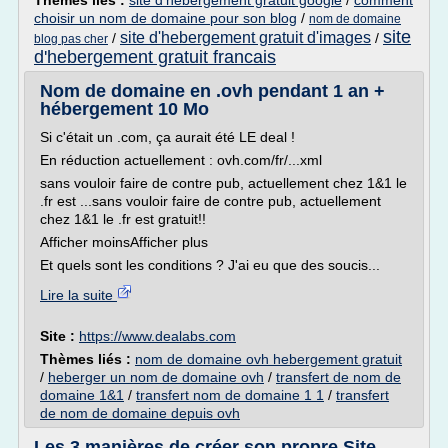
Thèmes liés :
site d'hebergement gratuit google
/
comment
choisir un nom de domaine pour son blog
/
nom de domaine
site
site d'hebergement gratuit d'images
/
/
blog pas cher
d'hebergement gratuit francais
Nom de domaine en .ovh pendant 1 an +
hébergement 10 Mo
Si c'était un .com, ça aurait été LE deal !
En réduction actuellement : ovh.com/fr/...xml
sans vouloir faire de contre pub, actuellement chez 1&1 le
.fr est ...sans vouloir faire de contre pub, actuellement
chez 1&1 le .fr est gratuit!!
Afficher moinsAfficher plus
Et quels sont les conditions ? J'ai eu que des soucis...
Lire la suite
Site :
https://www.dealabs.com
Thèmes liés :
nom de domaine ovh hebergement gratuit
/
heberger un nom de domaine ovh
/
transfert de nom de
domaine 1&1
/
transfert nom de domaine 1 1
/
transfert
de nom de domaine depuis ovh
Les 3 manières de créer son propre Site