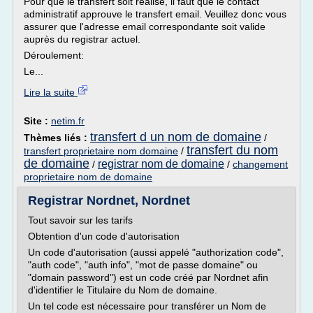
Pour que le transfert soit réalisé, il faut que le contact
administratif approuve le transfert email. Veuillez donc vous
assurer que l'adresse email correspondante soit valide
auprès du registrar actuel.
Déroulement:
Le...
Lire la suite
Site :
netim.fr
transfert d un nom de domaine
Thèmes liés :
/
transfert du nom
transfert proprietaire nom domaine
/
de domaine
registrar nom de domaine
/
/
changement
proprietaire nom de domaine
Registrar Nordnet, Nordnet
Tout savoir sur les tarifs
Obtention d'un code d'autorisation
Un code d'autorisation (aussi appelé "authorization code",
"auth code", "auth info", "mot de passe domaine" ou
"domain password") est un code créé par Nordnet afin
d'identifier le Titulaire du Nom de domaine.
Un tel code est nécessaire pour transférer un Nom de