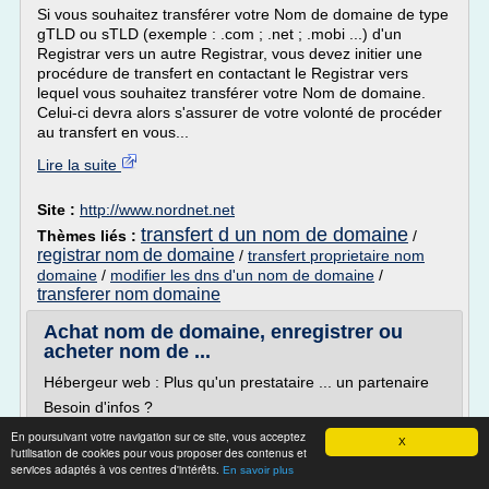
Si vous souhaitez transférer votre Nom de domaine de type
gTLD ou sTLD (exemple : .com ; .net ; .mobi ...) d'un
Registrar vers un autre Registrar, vous devez initier une
procédure de transfert en contactant le Registrar vers
lequel vous souhaitez transférer votre Nom de domaine.
Celui-ci devra alors s'assurer de votre volonté de procéder
au transfert en vous...
Lire la suite
Site :
http://www.nordnet.net
transfert d un nom de domaine
Thèmes liés :
/
registrar nom de domaine
/
transfert proprietaire nom
domaine
/
modifier les dns d'un nom de domaine
/
transferer nom domaine
Achat nom de domaine, enregistrer ou
acheter nom de ...
Hébergeur web : Plus qu'un prestataire ... un partenaire
Besoin d'infos ?
Contactez nous ! 04 75 26 68 14
En poursuivant votre navigation sur ce site, vous acceptez
X
l'utilisation de cookies pour vous proposer des contenus et
NOM DE DOMAINE
services adaptés à vos centres d'intérêts.
En savoir plus
Profitez dés aujourd'hui des nouvelles extensions