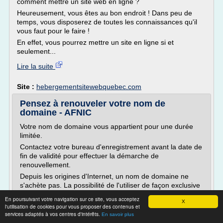
comment mettre un site web en ligne ?
Heureusement, vous êtes au bon endroit ! Dans peu de
temps, vous disposerez de toutes les connaissances qu'il
vous faut pour le faire !
En effet, vous pourrez mettre un site en ligne si et
seulement...
Lire la suite
Site :
hebergementsitewebquebec.com
Pensez à renouveler votre nom de
domaine - AFNIC
Votre nom de domaine vous appartient pour une durée
limitée.
Contactez votre bureau d'enregistrement avant la date de
fin de validité pour effectuer la démarche de
renouvellement.
Depuis les origines d'Internet, un nom de domaine ne
s'achète pas. La possibilité de l'utiliser de façon exclusive
vous est attribuée pour une période déterminée. En
En poursuivant votre navigation sur ce site, vous acceptez
X
France, pour les domaines en .fr, en .re,...
l'utilisation de cookies pour vous proposer des contenus et
services adaptés à vos centres d'intérêts.
En savoir plus
Lire la suite