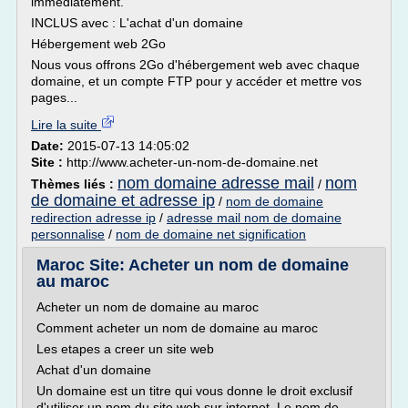
immédiatement.
INCLUS avec : L'achat d'un domaine
Hébergement web 2Go
Nous vous offrons 2Go d'hébergement web avec chaque
domaine, et un compte FTP pour y accéder et mettre vos
pages...
Lire la suite
Date:
2015-07-13 14:05:02
Site :
http://www.acheter-un-nom-de-domaine.net
nom domaine adresse mail
nom
Thèmes liés :
/
de domaine et adresse ip
/
nom de domaine
redirection adresse ip
/
adresse mail nom de domaine
personnalise
/
nom de domaine net signification
Maroc Site: Acheter un nom de domaine
au maroc
Acheter un nom de domaine au maroc
Comment acheter un nom de domaine au maroc
Les etapes a creer un site web
Achat d'un domaine
Un domaine est un titre qui vous donne le droit exclusif
d'utiliser un nom du site web sur internet. Le nom de