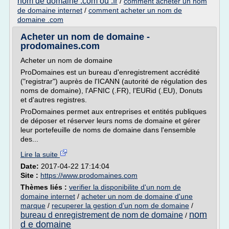
nom de domaine .com ou .fr
/
comment acheter un nom
de domaine internet
/
comment acheter un nom de
domaine .com
Acheter un nom de domaine -
prodomaines.com
Acheter un nom de domaine
ProDomaines est un bureau d'enregistrement accrédité
("registrar") auprès de l'ICANN (autorité de régulation des
noms de domaine), l'AFNIC (.FR), l'EURid (.EU), Donuts
et d'autres registres.
ProDomaines permet aux entreprises et entités publiques
de déposer et réserver leurs noms de domaine et gérer
leur portefeuille de noms de domaine dans l'ensemble
des...
Lire la suite
Date:
2017-04-22 17:14:04
Site :
https://www.prodomaines.com
Thèmes liés :
verifier la disponibilite d'un nom de
domaine internet
/
acheter un nom de domaine d'une
marque
/
recuperer la gestion d'un nom de domaine
/
nom
bureau d enregistrement de nom de domaine
/
d e domaine