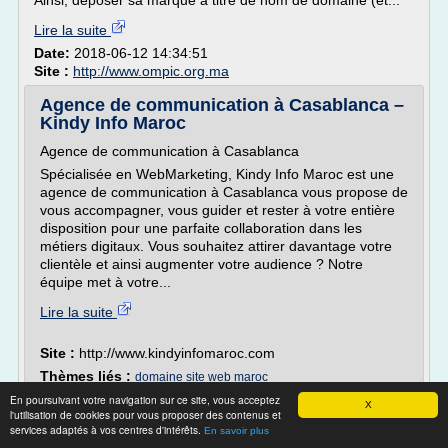
Ainsi, déposer sa marque à titre de nom de domaine (et...
Lire la suite
Date:
2018-06-12 14:34:51
Site :
http://www.ompic.org.ma
Agence de communication à Casablanca –
Kindy Info Maroc
Agence de communication à Casablanca
Spécialisée en WebMarketing, Kindy Info Maroc est une
agence de communication à Casablanca vous propose de
vous accompagner, vous guider et rester à votre entière
disposition pour une parfaite collaboration dans les
métiers digitaux. Vous souhaitez attirer davantage votre
clientèle et ainsi augmenter votre audience ? Notre
équipe met à votre...
Lire la suite
Site :
http://www.kindyinfomaroc.com
Thèmes liés :
domaine site web maroc
En poursuivant votre navigation sur ce site, vous acceptez
X
Hébergement web, Serveurs et Nom de
l'utilisation de cookies pour vous proposer des contenus et
domaine au Maroc ...
services adaptés à vos centres d'intérêts.
En savoir plus