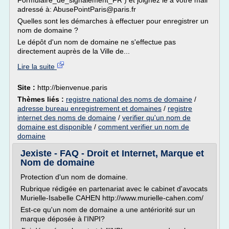
Formulaire_de_signalement_FR ) et joignez le à votre mail
adressé à: AbusePointParis@paris.fr
Quelles sont les démarches à effectuer pour enregistrer un
nom de domaine ?
Le dépôt d'un nom de domaine ne s'effectue pas
directement auprès de la Ville de...
Lire la suite
Site :
http://bienvenue.paris
Thèmes liés :
registre national des noms de domaine
/
adresse bureau enregistrement et domaines
/
registre
internet des noms de domaine
/
verifier qu'un nom de
domaine est disponible
/
comment verifier un nom de
domaine
Jexiste - FAQ - Droit et Internet, Marque et
Nom de domaine
Protection d'un nom de domaine.
Rubrique rédigée en partenariat avec le cabinet d'avocats
Murielle-Isabelle CAHEN http://www.murielle-cahen.com/
Est-ce qu'un nom de domaine a une antériorité sur un
marque déposée à l'INPI?