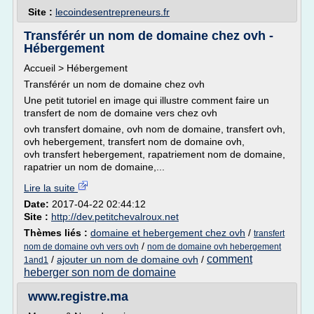
Site :
lecoindesentrepreneurs.fr
Transférér un nom de domaine chez ovh -
Hébergement
Accueil > Hébergement
Transférér un nom de domaine chez ovh
Une petit tutoriel en image qui illustre comment faire un
transfert de nom de domaine vers chez ovh
ovh transfert domaine, ovh nom de domaine, transfert ovh,
ovh hebergement, transfert nom de domaine ovh,
ovh transfert hebergement, rapatriement nom de domaine,
rapatrier un nom de domaine,...
Lire la suite
Date:
2017-04-22 02:44:12
Site :
http://dev.petitchevalroux.net
Thèmes liés :
domaine et hebergement chez ovh
/
transfert
/
nom de domaine ovh vers ovh
nom de domaine ovh hebergement
comment
/
ajouter un nom de domaine ovh
/
1and1
heberger son nom de domaine
www.registre.ma