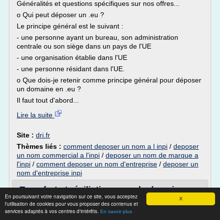
Généralités et questions spécifiques sur nos offres...
o Qui peut déposer un .eu ?
Le principe général est le suivant :
- une personne ayant un bureau, son administration
centrale ou son siège dans un pays de l'UE
- une organisation établie dans l'UE
- une personne résidant dans l'UE.
o Que dois-je retenir comme principe général pour déposer
un domaine en .eu ?
Il faut tout d'abord...
Lire la suite
Site :
dri.fr
Thèmes liés :
comment deposer un nom a l inpi
/
deposer
un nom commercial a l'inpi
/
deposer un nom de marque a
l'inpi
/
comment deposer un nom d'entreprise
/
deposer un
nom d'entreprise inpi
Transfert et résiliation nom de domaine
En poursuivant votre navigation sur ce site, vous acceptez
depuis OVH vers 1 ...
X
l'utilisation de cookies pour vous proposer des contenus et
services adaptés à vos centres d'intérêts.
Récupérer le code d'authentification du nom de domaine
En savoir plus