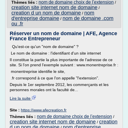
nom de domaine choix de l'extension
Thèmes liés :
/
creation site internet nom de domaine
/
creation d un nom de domaine
nom
/
d'entreprise domaine
nom de domaine .com
/
ou .fr
Réserver un nom de domaine | AFE, Agence
France Entrepreneur
Qu'est-ce qu'un "nom de domaine" ?
Le nom de domaine : l'identifiant d'un site internet
Il constitue la partie la plus importante de l'adresse de ce
site. Si l'on prend l'exemple suivant : www.monentreprise.fr :
monentreprise identifie le site,
.fr correspond à ce que l'on appelle "l'extension".
Depuis le 1er septembre 2012, les commerçants et les
personnes morales ont la faculté de...
Lire la suite
Site :
https://www.afecreation.fr
nom de domaine choix de l'extension
Thèmes liés :
/
creation site internet nom de domaine
creation
/
d un nom de domaine
nom d'entreprise
/