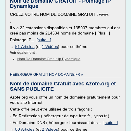
Nom de Domaine GRATUIT - Pointage IP
Dynamique
CRÉEZ VOTRE NOM DE DOMAINE GRATUIT : www.
.
Il y a 22 extensions disponibles et 135907 membres qui ont
créé pas moins de 214534 noms de domaine [ Plus ! ]
Pointage IP...
[suite...]
→
51 Articles
(et
1 Vidéos
) pour ce thème
Voir également
:
Nom De Domaine Gratuit Ip Dynamique
HEBERGEUR GRATUIT NOM DOMAINE FR »
Nom de domaine Gratuit avec Azote.org et
SANS PUBLICITE
Azote.org vous offre un nom de domaine gratuitement pour
votre site Internet.
Cette offre peut être utilisée de trois façons :
- En Redirection ( hébergeur de type free.fr , lycos.fr )
- En Domaine DNS ( hébergeur fournissant des...
[suite...]
→
80 Articles
(et
2 Vidéos
) pour ce thème